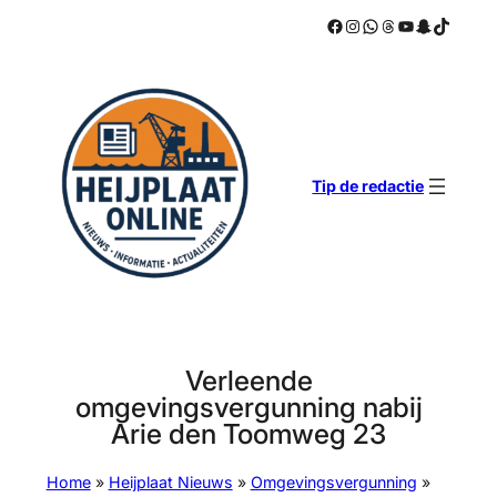
Facebook
Instagram
WhatsApp
Threads
YouTube
Snapchat
TikTok
Ga
naar
de
inhoud
Tip de redactie
Verleende
omgevingsvergunning nabij
Arie den Toomweg 23
Home
»
Heijplaat Nieuws
»
Omgevingsvergunning
»