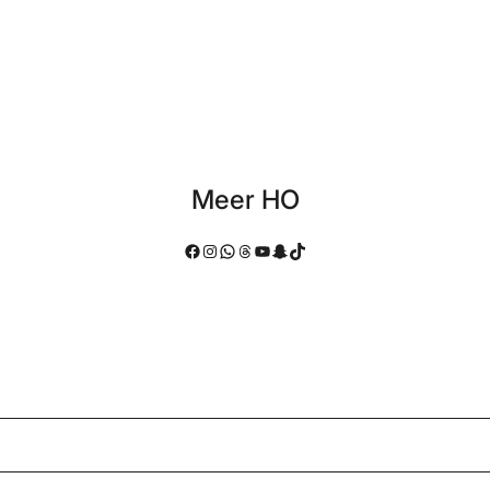
Meer HO
Facebook
Instagram
WhatsApp
Threads
YouTube
Snapchat
TikTok