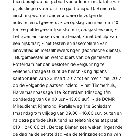
(een bedrijf op het gebied van offshore installatie van
pijpleidingen voor olie- en gastransport). Binnen de
inrichting worden onder andere de volgende
activiteiten uitgevoerd: • de opslag van meer dan 10
ton verpakte gevaarlijke stoffen (o.a. gasflessen); •
het laden en lossen van materiaal; • met behulp van
een hijskraan; • het testen en assembleren van
innovaties en metaalbewerkingen (technische dienst).
Burgemeester en wethouders van de gemeente
Rotterdam hebben besloten de vergunning te
verlenen. Inzage U kunt de beschikking tijdens
kantooruren van 23 maart 2017 tot en met 4 mei 2017
op de volgende plaatsen inzien: • het Timmerhuis,
Halvemaanpassage 1 te Rotterdam (dinsdag t/m
donderdag van 09.00 uur – 13.00 uur); • de DCMR
Milieudienst Rijnmond, Parallelweg 1 te Schiedam
(maandag t/m vrijdag van 09.00 – 16.00 uur, buiten en
na deze periode uitsluitend na telefonische afspraak:
010 – 246 86 21). Beroep Binnen zes weken, ingaande
de dag na de eerste dag van de terinzagelegging van