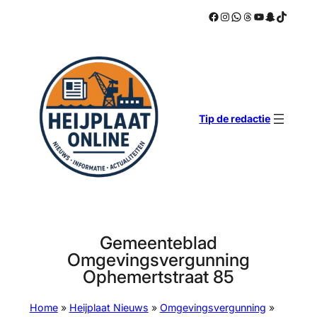
Facebook
Instagram
WhatsApp
Threads
YouTube
Snapchat
TikTok
Ga
naar
de
inhoud
Tip de redactie
Gemeenteblad
Omgevingsvergunning
Ophemertstraat 85
Home
»
Heijplaat Nieuws
»
Omgevingsvergunning
»