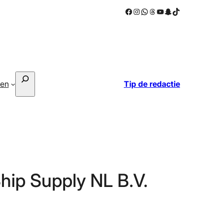
Facebook
Instagram
WhatsApp
Threads
YouTube
Snapchat
TikTok
Zoeken
ken
Tip de redactie
hip Supply NL B.V.