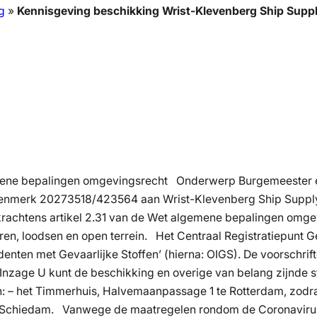
g
»
Kennisgeving beschikking Wrist-Klevenberg Ship Supp
mene bepalingen omgevingsrecht Onderwerp Burgemeester 
nmerk 20273518/423564 aan Wrist-Klevenberg Ship Supply N
chtens artikel 2.31 van de Wet algemene bepalingen omgevin
n, loodsen en open terrein. Het Centraal Registratiepunt G
denten met Gevaarlijke Stoffen’ (hierna: OIGS). De voorschrift
zage U kunt de beschikking en overige van belang zijnde stu
en: – het Timmerhuis, Halvemaanpassage 1 te Rotterdam, zodr
te Schiedam. Vanwege de maatregelen rondom de Coronavirus