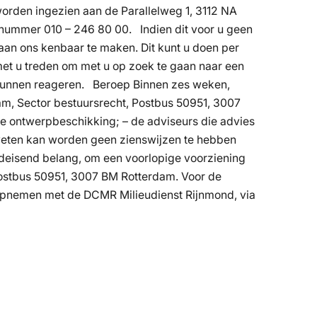
worden ingezien aan de Parallelweg 1, 3112 NA
nnummer 010 – 246 80 00. Indien dit voor u geen
g aan ons kenbaar te maken. Dit kunt u doen per
met u treden om met u op zoek te gaan naar een
 kunnen reageren. Beroep Binnen zes weken,
am, Sector bestuursrecht, Postbus 50951, 3007
e ontwerpbeschikking; – de adviseurs die advies
rweten kan worden geen zienswijzen te hebben
edeisend belang, om een voorlopige voorziening
Postbus 50951, 3007 BM Rotterdam. Voor de
t opnemen met de DCMR Milieudienst Rijnmond, via