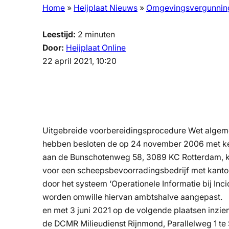
Home
»
Heijplaat Nieuws
»
Omgevingsvergunnin
Leestijd:
2
minuten
Door:
Heijplaat Online
22 april 2021, 10:20
Uitgebreide voorbereidingsprocedure Wet alge
hebben besloten de op 24 november 2006 met ke
aan de Bunschotenweg 58, 3089 KC Rotterdam, kra
voor een scheepsbevoorradingsbedrijf met kantore
door het systeem ‘Operationele Informatie bij Inci
worden omwille hiervan ambtshalve aangepast. In
en met 3 juni 2021 op de volgende plaatsen inzi
de DCMR Milieudienst Rijnmond, Parallelweg 1 