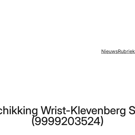
Nieuws
Rubrie
hikking Wrist-Klevenberg S
(9999203524)