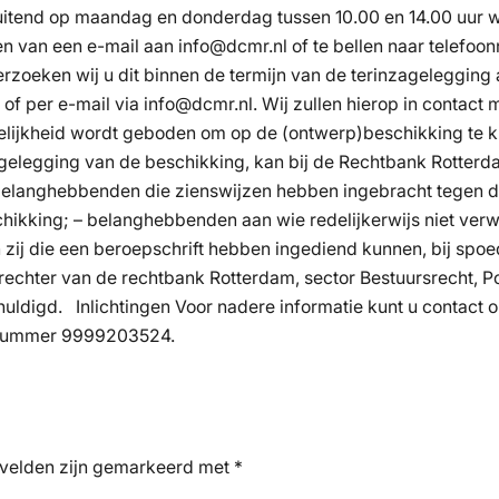
luitend op maandag en donderdag tussen 10.00 en 14.00 uur 
n van een e-mail aan info@dcmr.nl of te bellen naar telefoo
 verzoeken wij u dit binnen de termijn van de terinzageleggin
 per e-mail via info@dcmr.nl. Wij zullen hierop in contact 
elijkheid wordt geboden om op de (ontwerp)beschikking te
gelegging van de beschikking, kan bij de Rechtbank Rotterd
belanghebbenden die zienswijzen hebben ingebracht tegen d
hikking; – belanghebbenden aan wie redelijkerwijs niet ve
zij die een beroepschrift hebben ingediend kunnen, bij spo
nrechter van de rechtbank Rotterdam, sector Bestuursrecht, 
chuldigd. Inlichtingen Voor nadere informatie kunt u contac
aknummer 9999203524.
 velden zijn gemarkeerd met
*