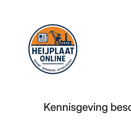
Ga
naar
de
inhoud
Kennisgeving besc