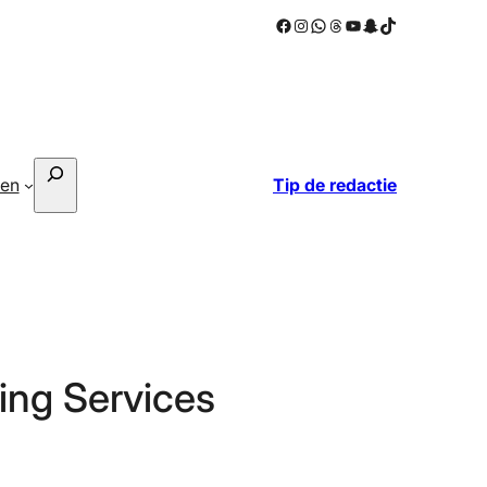
Facebook
Instagram
WhatsApp
Threads
YouTube
Snapchat
TikTok
Zoeken
ken
Tip de redactie
ing Services