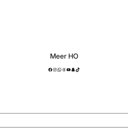
Meer HO
Facebook
Instagram
WhatsApp
Threads
YouTube
Snapchat
TikTok