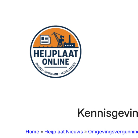
Ga
naar
de
inhoud
Kennisgevin
Home
»
Heijplaat Nieuws
»
Omgevingsvergunnin