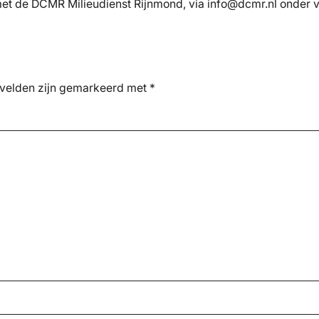
 met de DCMR Milieudienst Rijnmond, via info@dcmr.nl ond
 velden zijn gemarkeerd met
*