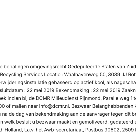
e bepalingen omgevingsrecht Gedeputeerde Staten van Zui
Recycling Services Locatie : Waalhavenweg 50, 3089 JJ Rotter
rwijderingsinstallatie gebaseerd op actief kool, als nagesch
esluitdatum : 22 mei 2019 Bekendmaking : 22 mei 2019 Zaa
ek inzien bij de DCMR Milieudienst Rijnmond, Parallelweg 1
80 00 of mailen naar info@dcmr.nl. Bezwaar Belanghebbende
 na de dag van bekendmaking aan de aanvrager tegen dit b
n welk besluit u bezwaar maakt en gemotiveerd, gedateerd e
Holland, t.a.v. het Awb-secretariaat, Postbus 90602, 2509 