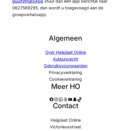
BuurtWhatsApp
stuur dan een app berichtje naar
0627569295, dan wordt u toegevoegd aan de
groepswhatsapp.
Algemeen
Over Heijplaat Online
Auteursrecht
Gebruiksvoorwaarden
Privacyverklaring
Cookieverklaring
Meer HO
Facebook
Instagram
WhatsApp
Threads
YouTube
Snapchat
TikTok
Contact
Heijplaat Online
Victorieuxstraat