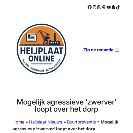
Facebook
Instagram
WhatsApp
Threads
YouTube
Snapchat
TikTok
Ga
naar
de
inhoud
Tip de redactie
Mogelijk agressieve ‘zwerver’
loopt over het dorp
Home
»
Heijplaat Nieuws
»
Buurtpreventie
»
Mogelijk
agressieve ‘zwerver’ loopt over het dorp