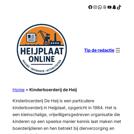
Facebook
Instagram
WhatsApp
Threads
YouTube
Snapchat
TikTok
Ga
naar
de
inhoud
Tip de redactie
Home
»
Kinderboerderij de Heij
Kinderboerderij De Heij is een particuliere
kinderboerderij in Heijplaat, opgericht in 1984. Het is
een kleinschalige, vrijwilligersgedreven organisatie die
kinderen op een speelse manier kennis laat maken met
boerderijdieren en hen betrekt bij dierverzorging en