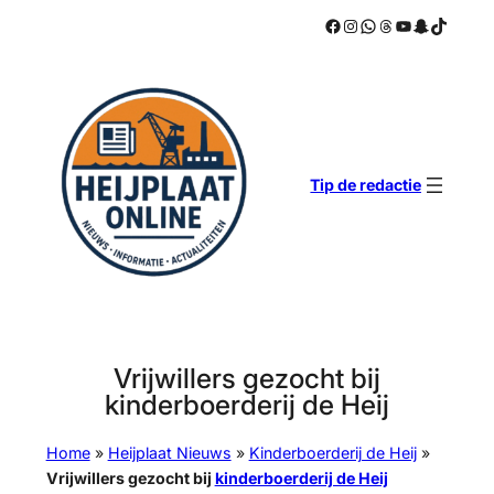
Facebook
Instagram
WhatsApp
Threads
YouTube
Snapchat
TikTok
Ga
naar
de
inhoud
Tip de redactie
Vrijwillers gezocht bij
kinderboerderij de Heij
Home
»
Heijplaat Nieuws
»
Kinderboerderij de Heij
»
Vrijwillers gezocht bij
kinderboerderij de Heij