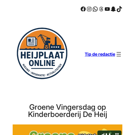
Facebook
Instagram
WhatsApp
Threads
YouTube
Snapcha
TikTok
Ga
naar
de
inhoud
Tip de redactie
Groene Vingersdag op
Kinderboerderij De Heij