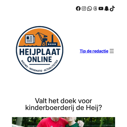
Facebook
Instagram
WhatsApp
Threads
YouTube
Snapcha
TikTok
Ga
naar
de
inhoud
Tip de redactie
Valt het doek voor
kinderboerderij de Heij?