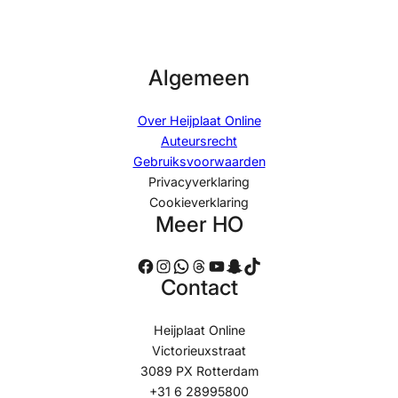
Algemeen
Over Heijplaat Online
Auteursrecht
Gebruiksvoorwaarden
Privacyverklaring
Cookieverklaring
Meer HO
Facebook
Instagram
WhatsApp
Threads
YouTube
Snapchat
TikTok
Contact
Heijplaat Online
Victorieuxstraat
3089 PX Rotterdam
+31 6 28995800