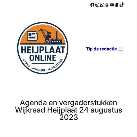
Facebook
Instagram
WhatsApp
Threads
YouTube
Snapchat
TikTok
Ga
naar
de
inhoud
Tip de redactie
Agenda en vergaderstukken
Wijkraad Heijplaat 24 augustus
2023