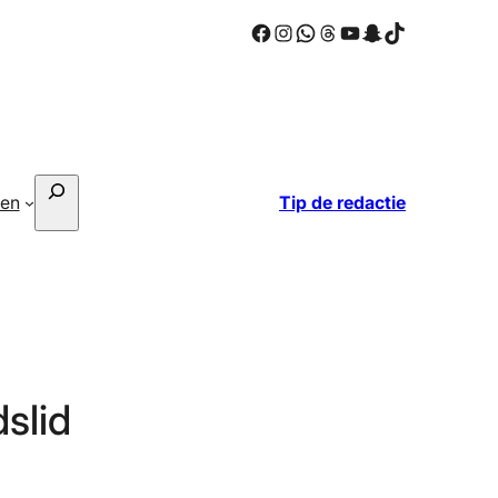
Facebook
Instagram
WhatsApp
Threads
YouTube
Snapchat
TikTok
Zoeken
ken
Tip de redactie
slid