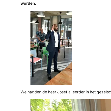
worden.
We hadden de heer Josef al eerder in het gezelsc