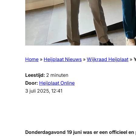
Home
»
Heijplaat Nieuws
»
Wijkraad Heijplaat
»
Y
Leestijd:
2
minuten
Door:
Heijplaat Online
3 juli 2025, 12:41
Donderdagavond 19 juni was er een officieel en 