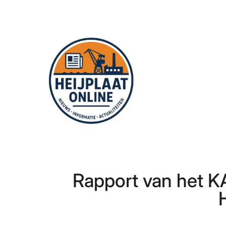
Ga
naar
de
inhoud
Rapport van het K