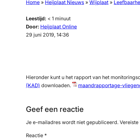
Home
»
Heijplaat Nieuws
»
Wijplaat
»
Leefbaarhe
Leestijd:
< 1
minuut
Door:
Heijplaat Online
29 juni 2019, 14:36
Hieronder kunt u het rapport van het monitorings
(KAD)
downloaden.
maandrapportage-vliegenov
Geef een reactie
Je e-mailadres wordt niet gepubliceerd.
Vereiste
Reactie
*