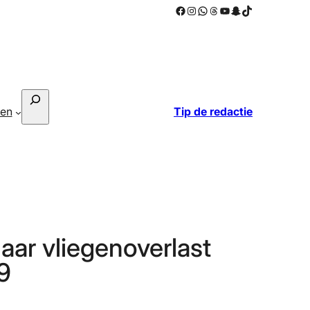
Facebook
Instagram
WhatsApp
Threads
YouTube
Snapchat
TikTok
Zoeken
ken
Tip de redactie
ar vliegenoverlast
9