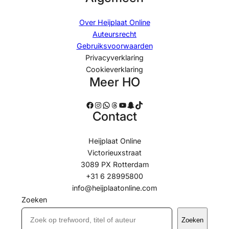
Over Heijplaat Online
Auteursrecht
Gebruiksvoorwaarden
Privacyverklaring
Cookieverklaring
Meer HO
Facebook
Instagram
WhatsApp
Threads
YouTube
Snapchat
TikTok
Contact
Heijplaat Online
Victorieuxstraat
3089 PX Rotterdam
+31 6 28995800
info@heijplaatonline.com
Zoeken
Zoeken