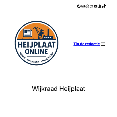
Facebook
Instagram
WhatsApp
Threads
YouTube
Snapchat
TikTok
Ga
naar
de
inhoud
Tip de redactie
Wijkraad Heijplaat