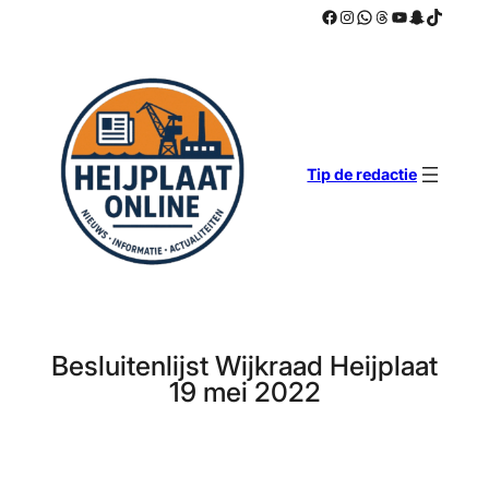
Facebook
Instagram
WhatsApp
Threads
YouTube
Snapchat
TikTok
Ga
naar
de
inhoud
Tip de redactie
Besluitenlijst Wijkraad Heijplaat
19 mei 2022