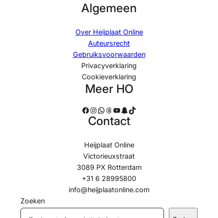
Algemeen
Over Heijplaat Online
Auteursrecht
Gebruiksvoorwaarden
Privacyverklaring
Cookieverklaring
Meer HO
Facebook
Instagram
WhatsApp
Threads
YouTube
Snapchat
TikTok
Contact
Heijplaat Online
Victorieuxstraat
3089 PX Rotterdam
+31 6 28995800
info@heijplaatonline.com
Zoeken