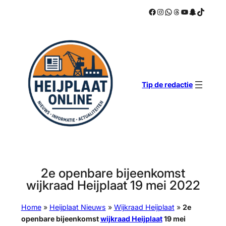
Facebook
Instagram
WhatsApp
Threads
YouTube
Snapchat
TikTok
Ga
naar
de
inhoud
Tip de redactie
2e openbare bijeenkomst
wijkraad Heijplaat 19 mei 2022
Home
»
Heijplaat Nieuws
»
Wijkraad Heijplaat
»
2e
openbare bijeenkomst
wijkraad Heijplaat
19 mei