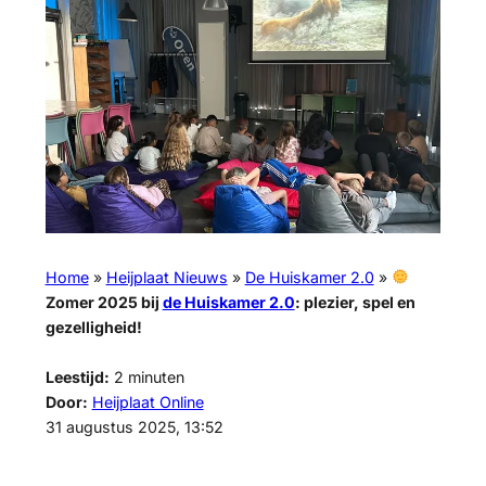
Home
»
Heijplaat Nieuws
»
De Huiskamer 2.0
»
Zomer 2025 bij
de Huiskamer 2.0
: plezier, spel en
gezelligheid!
Leestijd:
2
minuten
Door:
Heijplaat Online
31 augustus 2025, 13:52