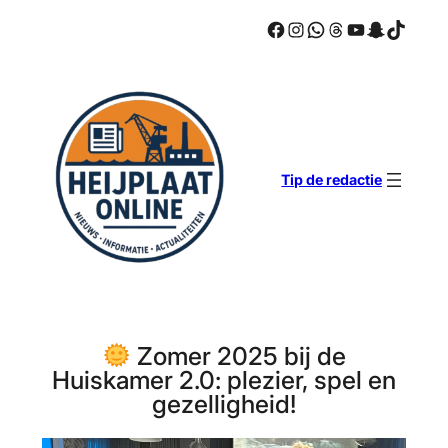
Facebook
Instagram
WhatsApp
Threads
YouTube
Snapcha
TikTok
Ga
naar
de
inhoud
Tip de redactie
Zomer 2025 bij de
Huiskamer 2.0: plezier, spel en
gezelligheid!