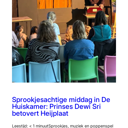
Sprookjesachtige middag in De
Huiskamer: Prinses Dewi Sri
betovert Heijplaat
Leestijd: < 1 minuutSprookjes, muziek en poppenspel