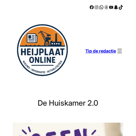
Facebook
Instagram
WhatsApp
Threads
YouTube
Snapchat
TikTok
Ga
naar
de
inhoud
Tip de redactie
De Huiskamer 2.0