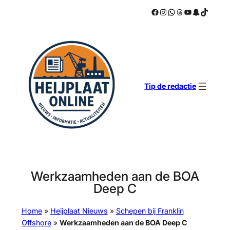
Facebook
Instagram
WhatsApp
Threads
YouTube
Snapchat
TikTok
Ga
naar
de
inhoud
Tip de redactie
Werkzaamheden aan de BOA
Deep C
Home
»
Heijplaat Nieuws
»
Schepen bij Franklin
Offshore
»
Werkzaamheden aan de BOA Deep C