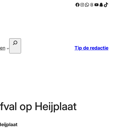
Facebook
Instagram
WhatsApp
Threads
YouTube
Snapchat
TikTok
Zoeken
ken
Tip de redactie
fval op Heijplaat
eijplaat