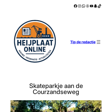
Facebook
Instagram
WhatsApp
Threads
YouTube
Snapchat
TikTok
Ga
naar
de
inhoud
Tip de redactie
Skateparkje aan de
Courzandseweg