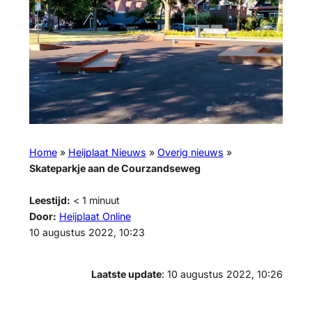
Home
»
Heijplaat Nieuws
»
Overig nieuws
»
Skateparkje aan de Courzandseweg
Leestijd:
< 1
minuut
Door:
Heijplaat Online
10 augustus 2022, 10:23
Laatste update
: 10 augustus 2022, 10:26