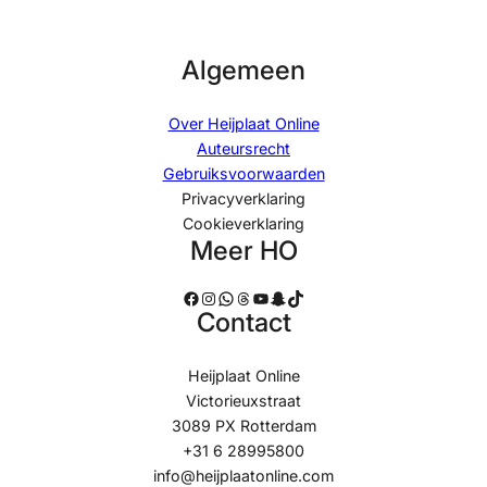
Algemeen
Over Heijplaat Online
Auteursrecht
Gebruiksvoorwaarden
Privacyverklaring
Cookieverklaring
Meer HO
Facebook
Instagram
WhatsApp
Threads
YouTube
Snapchat
TikTok
Contact
Heijplaat Online
Victorieuxstraat
3089 PX Rotterdam
+31 6 28995800
info@heijplaatonline.com