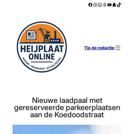
Facebook
Instagram
WhatsApp
Threads
YouTube
Snapchat
TikTok
Ga
naar
de
inhoud
Tip de redactie
Nieuwe laadpaal met
gereserveerde parkeerplaatsen
aan de Koedoodstraat