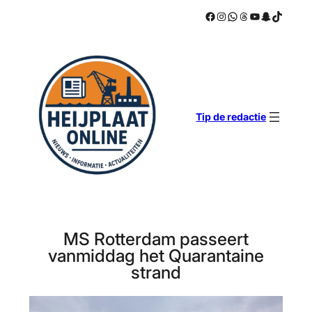
Facebook
Instagram
WhatsApp
Threads
YouTube
Snapchat
TikTok
Ga
naar
de
inhoud
Tip de redactie
MS Rotterdam passeert
vanmiddag het Quarantaine
strand