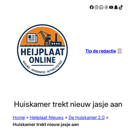
Facebook
Instagram
WhatsApp
Threads
YouTube
Snapchat
TikTok
Ga
naar
de
inhoud
Tip de redactie
Huiskamer trekt nieuw jasje aan
Home
»
Heijplaat Nieuws
»
De Huiskamer 2.0
»
Huiskamer trekt nieuw jasje aan