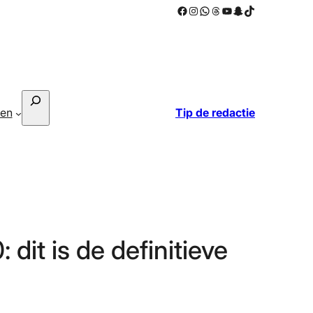
Facebook
Instagram
WhatsApp
Threads
YouTube
Snapchat
TikTok
Zoeken
ken
Tip de redactie
dit is de definitieve