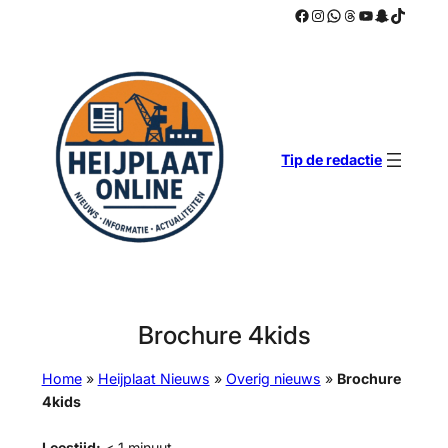
Facebook
Instagram
WhatsApp
Threads
YouTube
Snapchat
TikTok
Ga
naar
de
inhoud
Tip de redactie
Brochure 4kids
Home
»
Heijplaat Nieuws
»
Overig nieuws
»
Brochure
4kids
Leestijd:
< 1
minuut