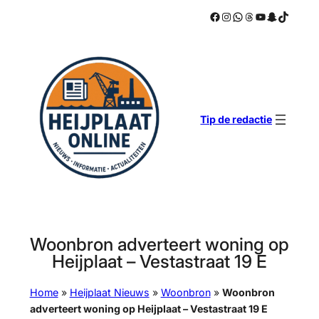
Facebook
Instagram
WhatsApp
Threads
YouTube
Snapchat
TikTok
Ga
naar
de
inhoud
Tip de redactie
Woonbron adverteert woning op
Heijplaat – Vestastraat 19 E
Home
»
Heijplaat Nieuws
»
Woonbron
»
Woonbron
adverteert woning op Heijplaat – Vestastraat 19 E