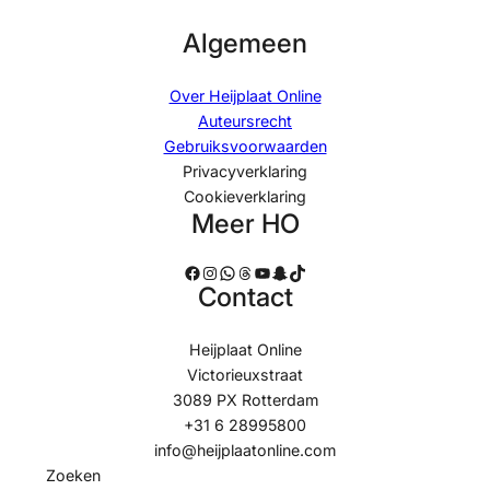
Algemeen
Over Heijplaat Online
Auteursrecht
Gebruiksvoorwaarden
Privacyverklaring
Cookieverklaring
Meer HO
Facebook
Instagram
WhatsApp
Threads
YouTube
Snapchat
TikTok
Contact
Heijplaat Online
Victorieuxstraat
3089 PX Rotterdam
+31 6 28995800
info@heijplaatonline.com
Zoeken