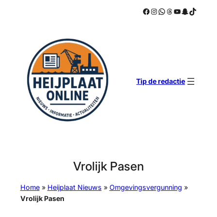
Facebook
Instagram
WhatsApp
Threads
YouTube
Snapchat
TikTok
Ga
naar
de
inhoud
Tip de redactie
Vrolijk Pasen
Home
»
Heijplaat Nieuws
»
Omgevingsvergunning
»
Vrolijk Pasen