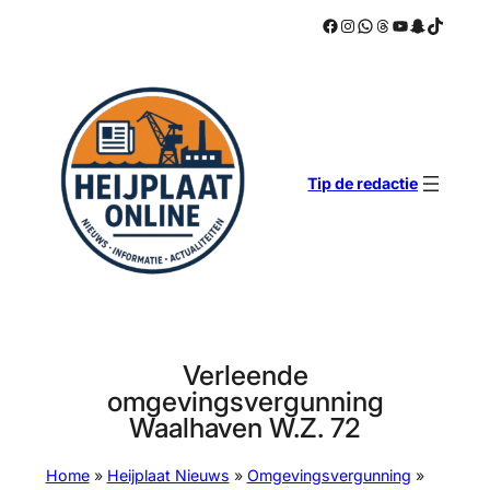
Facebook
Instagram
WhatsApp
Threads
YouTube
Snapchat
TikTok
Ga
naar
de
inhoud
Tip de redactie
Verleende
omgevingsvergunning
Waalhaven W.Z. 72
Home
»
Heijplaat Nieuws
»
Omgevingsvergunning
»