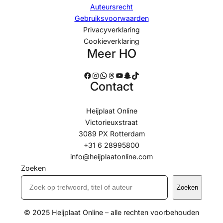
Auteursrecht
Gebruiksvoorwaarden
Privacyverklaring
Cookieverklaring
Meer HO
Facebook
Instagram
WhatsApp
Threads
YouTube
Snapchat
TikTok
Contact
Heijplaat Online
Victorieuxstraat
3089 PX Rotterdam
+31 6 28995800
info@heijplaatonline.com
Zoeken
Zoeken
© 2025 Heijplaat Online – alle rechten voorbehouden