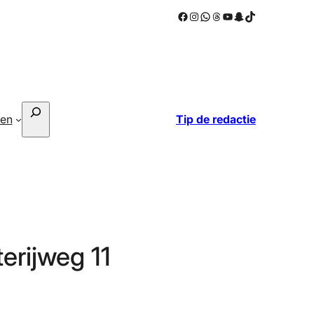
Facebook
Instagram
WhatsApp
Threads
YouTube
Snapchat
TikTok
Zoeken
ken
Tip de redactie
erijweg 11