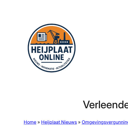
Ga
naar
de
inhoud
Verleende
Home
»
Heijplaat Nieuws
»
Omgevingsvergunnin