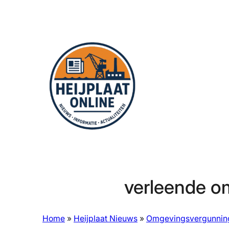
Ga
naar
de
inhoud
verleende 
Home
»
Heijplaat Nieuws
»
Omgevingsvergunnin