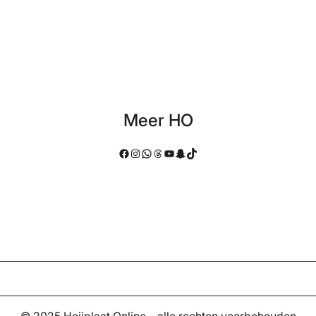
Meer HO
Facebook
Instagram
WhatsApp
Threads
YouTube
Snapchat
TikTok