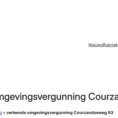
Nieuws
Rubrie
omgevingsvergunning Courz
g
»
verleende omgevingsvergunning Courzandseweg 63