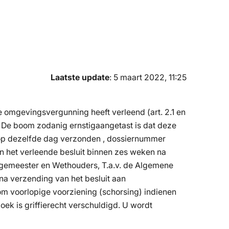
Laatste update
: 5 maart 2022, 11:25
mgevingsvergunning heeft verleend (art. 2.1 en
 De boom zodanig ernstigaangetast is dat deze
0, op dezelfde dag verzonden , dossiernummer
het verleende besluit binnen zes weken na
rgemeester en Wethouders, T.a.v. de Algemene
a verzending van het besluit aan
om voorlopige voorziening (schorsing) indienen
ek is griffierecht verschuldigd. U wordt