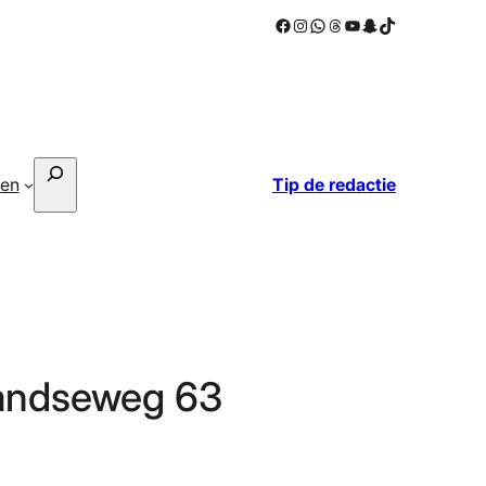
Facebook
Instagram
WhatsApp
Threads
YouTube
Snapchat
TikTok
Zoeken
ken
Tip de redactie
andseweg 63