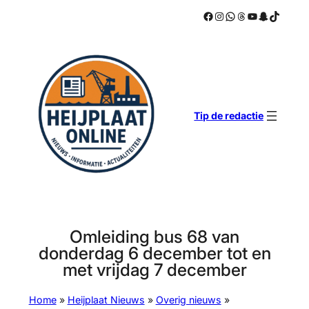
Facebook
Instagram
WhatsApp
Threads
YouTube
Snapchat
TikTok
Ga
naar
de
inhoud
Tip de redactie
Omleiding bus 68 van
donderdag 6 december tot en
met vrijdag 7 december
Home
»
Heijplaat Nieuws
»
Overig nieuws
»