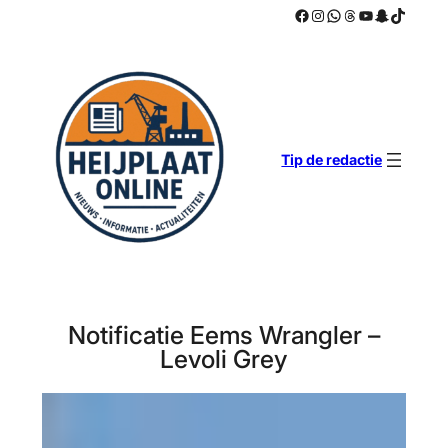
Facebook
Instagram
WhatsApp
Threads
YouTube
Snapchat
TikTok
Ga
naar
de
inhoud
Tip de redactie
Notificatie Eems Wrangler –
Levoli Grey