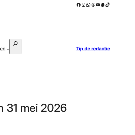
Facebook
Instagram
WhatsApp
Threads
YouTube
Snapchat
TikTok
Zoeken
ken
Tip de redactie
n 31 mei 2026