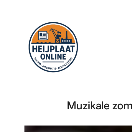
Ga
naar
de
inhoud
Muzikale zom