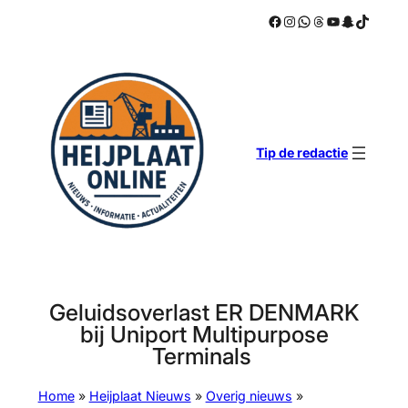
Facebook
Instagram
WhatsApp
Threads
YouTube
Snapchat
TikTok
Ga
naar
de
inhoud
Tip de redactie
Geluidsoverlast ER DENMARK
bij Uniport Multipurpose
Terminals
Home
»
Heijplaat Nieuws
»
Overig nieuws
»