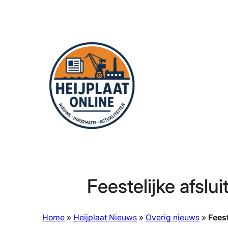
Ga
naar
de
inhoud
Feestelijke afsl
Home
»
Heijplaat Nieuws
»
Overig nieuws
»
Fees