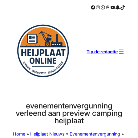
Facebook
Instagram
WhatsApp
Threads
YouTube
Snapchat
TikTok
Ga
naar
de
inhoud
Tip de redactie
evenementenvergunning
verleend aan preview camping
heijplaat
Home
»
Heijplaat Nieuws
»
Evenementenvergunning
»