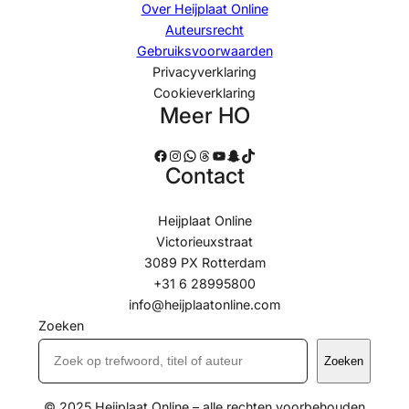
Over Heijplaat Online
Auteursrecht
Gebruiksvoorwaarden
Privacyverklaring
Cookieverklaring
Meer HO
Facebook
Instagram
WhatsApp
Threads
YouTube
Snapchat
TikTok
Contact
Heijplaat Online
Victorieuxstraat
3089 PX Rotterdam
+31 6 28995800
info@heijplaatonline.com
Zoeken
Zoeken
© 2025 Heijplaat Online – alle rechten voorbehouden