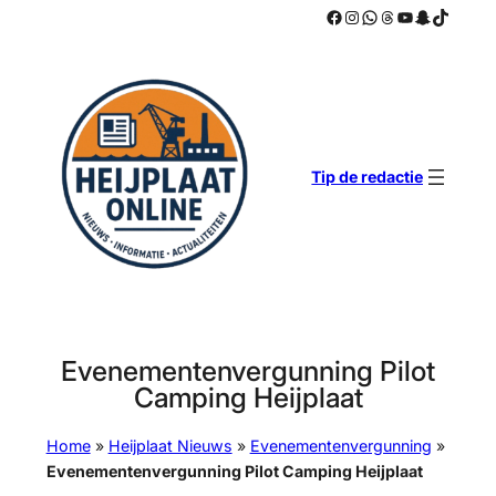
Facebook
Instagram
WhatsApp
Threads
YouTube
Snapchat
TikTok
Ga
naar
de
inhoud
Tip de redactie
Evenementenvergunning Pilot
Camping Heijplaat
Home
»
Heijplaat Nieuws
»
Evenementenvergunning
»
Evenementenvergunning Pilot Camping Heijplaat