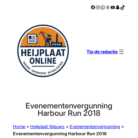
Facebook
Instagram
WhatsApp
Threads
YouTube
Snapchat
TikTok
Ga
naar
de
inhoud
Tip de redactie
Evenementenvergunning
Harbour Run 2018
Home
»
Heijplaat Nieuws
»
Evenementenvergunning
»
Evenementenvergunning Harbour Run 2018