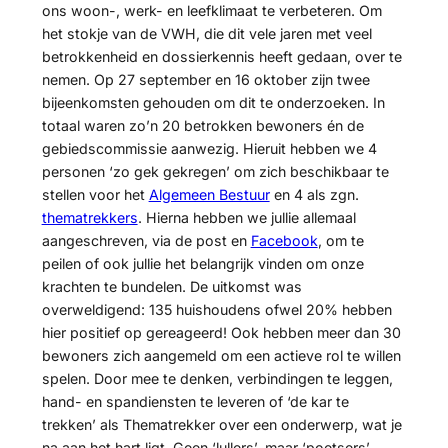
ons woon-, werk- en leefklimaat te verbeteren. Om
het stokje van de VWH, die dit vele jaren met veel
betrokkenheid en dossierkennis heeft gedaan, over te
nemen. Op 27 september en 16 oktober zijn twee
bijeenkomsten gehouden om dit te onderzoeken. In
totaal waren zo’n 20 betrokken bewoners én de
gebiedscommissie aanwezig. Hieruit hebben we 4
personen ‘zo gek gekregen’ om zich beschikbaar te
stellen voor het
Algemeen Bestuur
en 4 als zgn.
thematrekkers
. Hierna hebben we jullie allemaal
aangeschreven, via de post en
Facebook
, om te
peilen of ook jullie het belangrijk vinden om onze
krachten te bundelen. De uitkomst was
overweldigend: 135 huishoudens ofwel 20% hebben
hier positief op gereageerd! Ook hebben meer dan 30
bewoners zich aangemeld om een actieve rol te willen
spelen. Door mee te denken, verbindingen te leggen,
hand- en spandiensten te leveren of ‘de kar te
trekken’ als Thematrekker over een onderwerp, wat je
na aan het hart ligt. Geen ‘lullers’, maar ‘poetsers’.