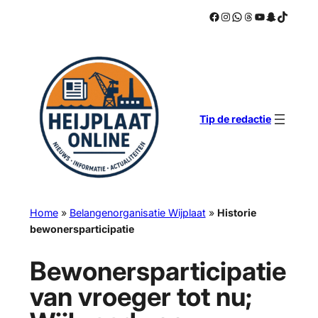
Facebook
Instagram
WhatsApp
Threads
YouTube
Snapchat
TikTok
Ga
naar
de
inhoud
Tip de redactie
Home
»
Belangenorganisatie Wijplaat
»
Historie
bewonersparticipatie
Bewonersparticipatie
van vroeger tot nu;