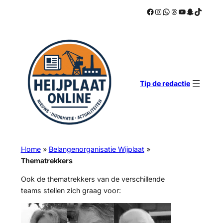
Facebook
Instagram
WhatsApp
Threads
YouTube
Snapchat
TikTok
Ga
naar
de
inhoud
Tip de redactie
Home
»
Belangenorganisatie Wijplaat
»
Thematrekkers
Ook de thematrekkers van de verschillende
teams stellen zich graag voor: