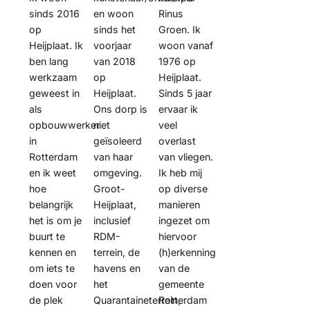
sinds 2016
en woon
Rinus
op
sinds het
Groen. Ik
Heijplaat. Ik
voorjaar
woon vanaf
ben lang
van 2018
1976 op
werkzaam
op
Heijplaat.
geweest in
Heijplaat.
Sinds 5 jaar
als
Ons dorp is
ervaar ik
opbouwwerker
niet
veel
in
geïsoleerd
overlast
Rotterdam
van haar
van vliegen.
en ik weet
omgeving.
Ik heb mij
hoe
Groot-
op diverse
belangrijk
Heijplaat,
manieren
het is om je
inclusief
ingezet om
buurt te
RDM-
hiervoor
kennen en
terrein, de
(h)erkenning
om iets te
havens en
van de
doen voor
het
gemeente
de plek
Quarantaineterrein,
Rotterdam