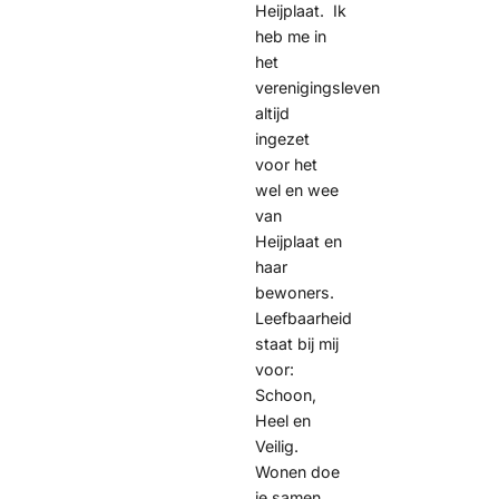
Heijplaat. Ik
heb me in
het
verenigingsleven
altijd
ingezet
voor het
wel en wee
van
Heijplaat en
haar
bewoners.
Leefbaarheid
staat bij mij
voor:
Schoon,
Heel en
Veilig.
Wonen doe
je samen.