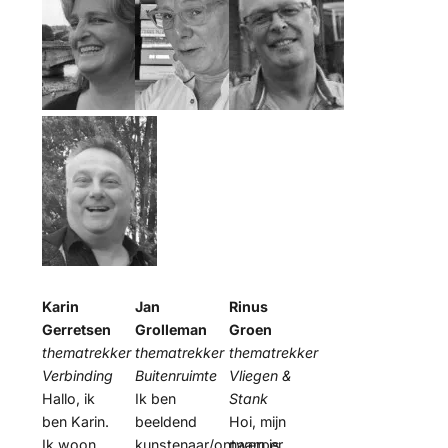
Karin
Jan
Rinus
Gerretsen
Grolleman
Groen
thematrekker
thematrekker
thematrekker
Verbinding
Buitenruimte
Vliegen &
Hallo, ik
Ik ben
Stank
ben Karin.
beeldend
Hoi, mijn
Ik woon
kunstenaar/ontwerper
naam is