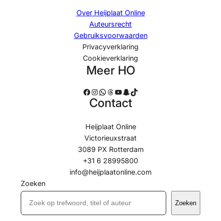
Over Heijplaat Online
Auteursrecht
Gebruiksvoorwaarden
Privacyverklaring
Cookieverklaring
Meer HO
Facebook
Instagram
WhatsApp
Threads
YouTube
Snapchat
TikTok
Contact
Heijplaat Online
Victorieuxstraat
3089 PX Rotterdam
+31 6 28995800
info@heijplaatonline.com
Zoeken
Zoeken