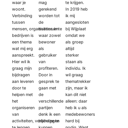
waar je
mag
te krijgen.
woont.
gerekend
In 2019 heb
Verbinding
worden tot
ik mij
tussen
de
aangesloten
mensen, organisaties en
buitenruimte
bij Wijplaat
bedrijven is
waar zowel
omdat we
een thema
bewoner
als groep
wat mij erg
als
altijd
aanspreekt.
gebruiker
sterker
Hier wil ik
van
staan als
graag mijn
profiteren.
individu. Ik
bijdragen
Door in
wil graag
aan leveren
gesprek te
thematrekker
door te
gaan met
zijn, maar ik
helpen met
de
kan dit niet
het
verschillende
alleen: daar
organiseren
partijen
heb ik u als
van
denk ik een
medebewoners
activiteiten, verbindingen
bijdrage te
hard bij
te leggen
kunnen
nodig. Want