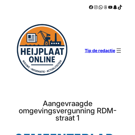
Facebook
Instagram
WhatsApp
Threads
YouTube
Snapchat
TikTok
Ga
naar
de
inhoud
Tip de redactie
Aangevraagde
omgevingsvergunning RDM-
straat 1