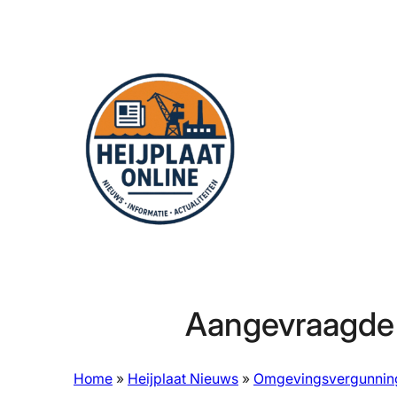
Ga
naar
de
inhoud
Aangevraagde
Home
»
Heijplaat Nieuws
»
Omgevingsvergunnin