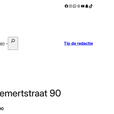
Facebook
Instagram
WhatsApp
Threads
YouTube
Snapchat
TikTok
Zoeken
ken
Tip de redactie
mertstraat 90
90