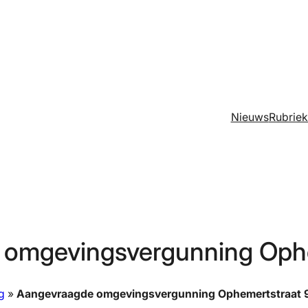
Nieuws
Rubrie
 omgevingsvergunning Ophe
g
»
Aangevraagde omgevingsvergunning Ophemertstraat 