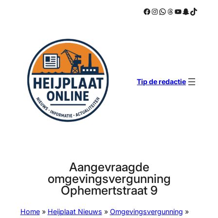
Facebook
Instagram
WhatsApp
Threads
YouTube
Snapchat
TikTok
Ga
naar
de
inhoud
Tip de redactie
Aangevraagde
omgevingsvergunning
Ophemertstraat 9
Home
»
Heijplaat Nieuws
»
Omgevingsvergunning
»