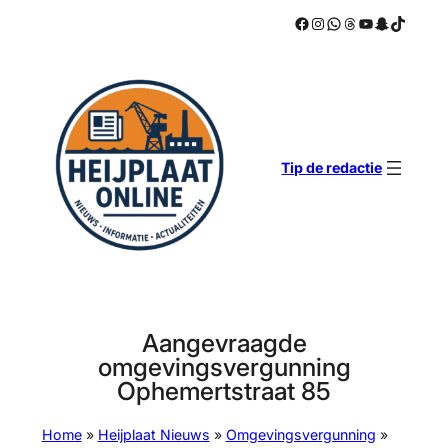
Facebook
Instagram
WhatsApp
Threads
YouTube
Snapchat
TikTok
Ga
naar
de
inhoud
Tip de redactie
Aangevraagde
omgevingsvergunning
Ophemertstraat 85
Home
»
Heijplaat Nieuws
»
Omgevingsvergunning
»