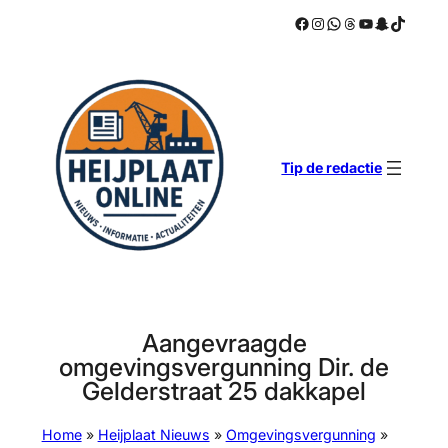
Facebook
Instagram
WhatsApp
Threads
YouTube
Snapchat
TikTok
Ga
naar
de
inhoud
Tip de redactie
Aangevraagde
omgevingsvergunning Dir. de
Gelderstraat 25 dakkapel
Home
»
Heijplaat Nieuws
»
Omgevingsvergunning
»