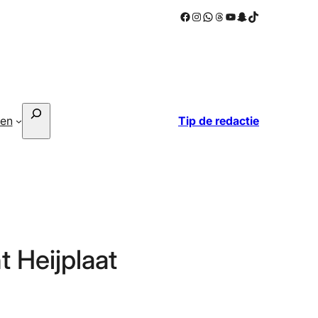
Facebook
Instagram
WhatsApp
Threads
YouTube
Snapchat
TikTok
Zoeken
ken
Tip de redactie
t Heijplaat