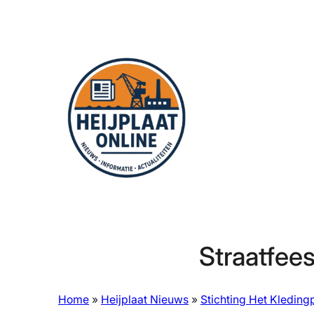
Ga
naar
de
inhoud
Straatfees
Home
»
Heijplaat Nieuws
»
Stichting Het Kleding