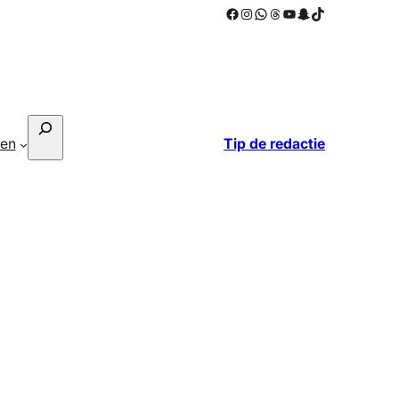
Facebook
Instagram
WhatsApp
Threads
YouTube
Snapchat
TikTok
Zoeken
ken
Tip de redactie