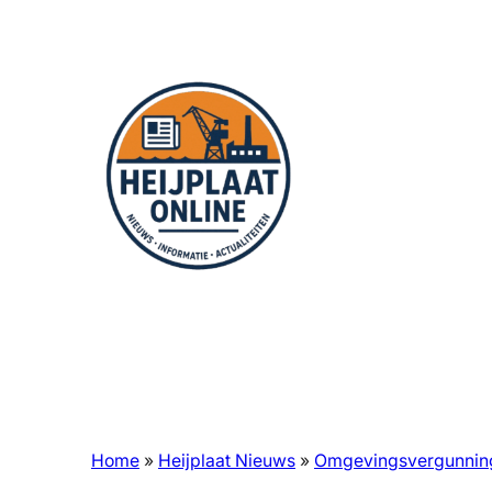
Ga
naar
de
inhoud
Home
»
Heijplaat Nieuws
»
Omgevingsvergunnin