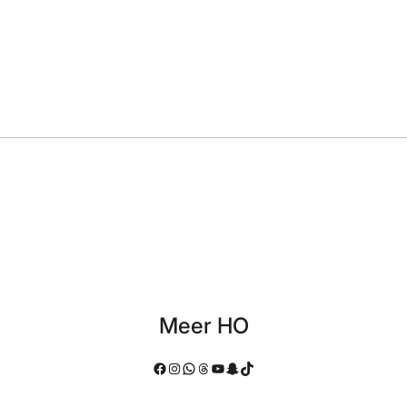
Meer HO
Facebook
Instagram
WhatsApp
Threads
YouTube
Snapchat
TikTok