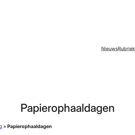
Nieuws
Rubrie
Papierophaaldagen
g
»
Papierophaaldagen