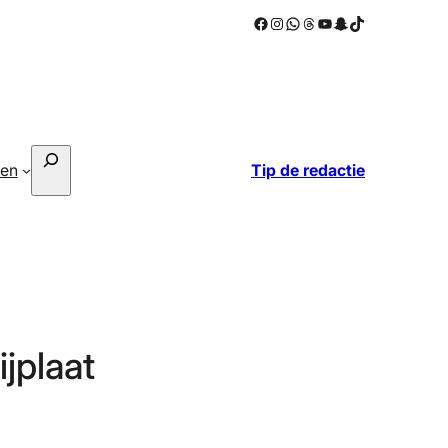
Facebook
Instagram
WhatsApp
Threads
YouTube
Snapchat
TikTok
Zoeken
ken
Tip de redactie
jplaat