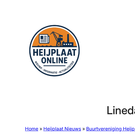
Ga
naar
de
inhoud
Lined
Home
»
Heijplaat Nieuws
»
Buurtvereniging Heijp