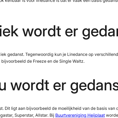
kenbaar is voor linedance is dat er vaak een basis gedanst w
ek wordt er geda
ziek gedanst. Tegenwoordig kun je Linedance op verschillend
 bijvoorbeeld de Freeze en de Single Waltz.
u wordt er gedan
Dit ligt aan bijvoorbeeld de moeilijkheid van de basis van de
star, Superstar, Allstar. Bij
Buurtvereniging Heijplaat
worden