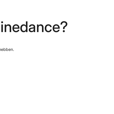
 linedance?
 hebben.