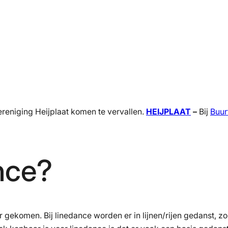
ereniging Heijplaat komen te vervallen.
HEIJPLAAT
–
Bij
Buur
nce?
r gekomen. Bij linedance worden er in lijnen/rijen gedanst, 