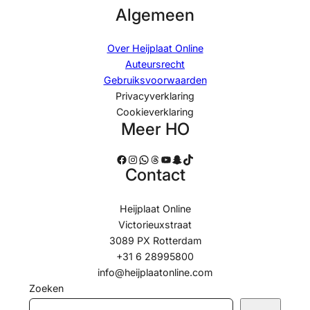
Algemeen
Over Heijplaat Online
Auteursrecht
Gebruiksvoorwaarden
Privacyverklaring
Cookieverklaring
Meer HO
Facebook
Instagram
WhatsApp
Threads
YouTube
Snapchat
TikTok
Contact
Heijplaat Online
Victorieuxstraat
3089 PX Rotterdam
+31 6 28995800
info@heijplaatonline.com
Zoeken