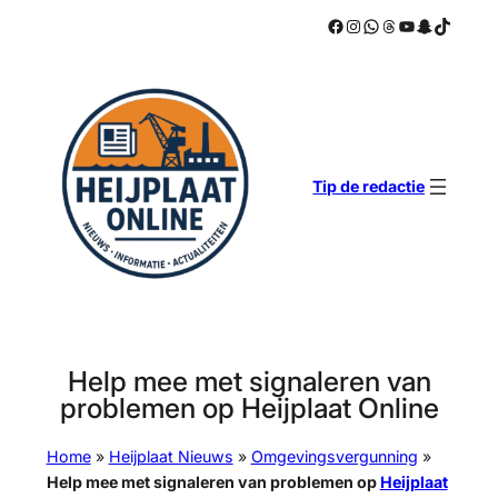
Facebook
Instagram
WhatsApp
Threads
YouTube
Snapchat
TikTok
Ga
naar
de
inhoud
Tip de redactie
Help mee met signaleren van
problemen op Heijplaat Online
Home
»
Heijplaat Nieuws
»
Omgevingsvergunning
»
Help mee met signaleren van problemen op
Heijplaat